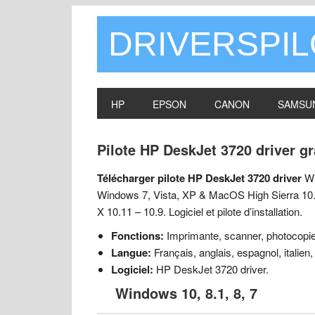
DRIVERSPI
HP
EPSON
CANON
SAMSU
Pilote HP DeskJet 3720 driver g
Télécharger pilote HP DeskJet 3720 driver
Wi
Windows 7, Vista, XP & MacOS High Sierra 10.
X 10.11 – 10.9. Logiciel et pilote d’installation.
Fonctions:
Imprimante, scanner, photocopieu
Langue:
Français, anglais, espagnol, italien,
Logiciel:
HP DeskJet 3720 driver.
Windows 10, 8.1, 8, 7